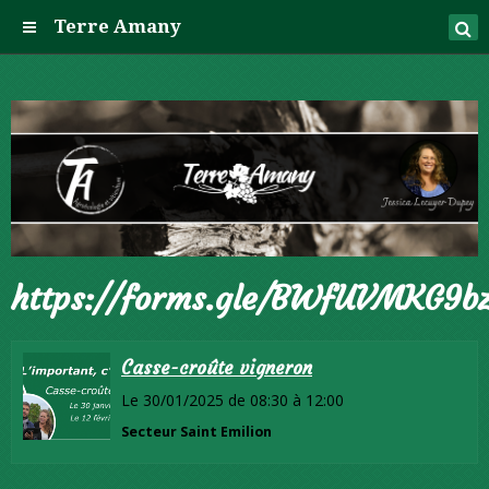
Terre Amany
https://forms.gle/BWfUVMKG9b
Casse-croûte vigneron
Le 30/01/2025
de 08:30
à 12:00
Secteur Saint Emilion