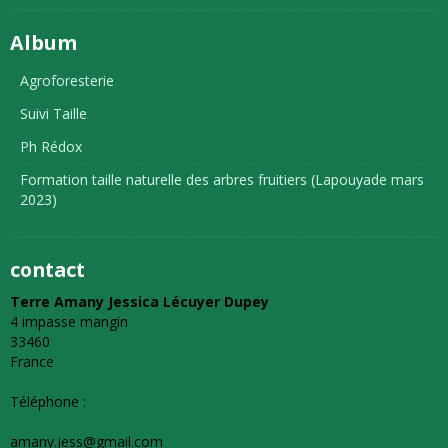
Album
Agroforesterie
Suivi Taille
Ph Rédox
Formation taille naturelle des arbres fruitiers (Lapouyade mars
2023)
contact
Terre Amany Jessica Lécuyer Dupey
4 impasse mangin
33460
France
Téléphone :
amany.jess@gmail.com