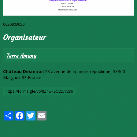
0630803050
Organisateur
Terre Amany
Château Desmirail
28 avenue de la 5ème république, 33460
Margaux 33 France
https://forms.gle/VtV8ZhwR8Q2z7v2s9
Partager
Facebook
Twitter
Email