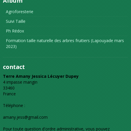
Album
Agroforesterie
Suivi Taille
Ph Rédox
Formation taille naturelle des arbres fruitiers (Lapouyade mars
2023)
contact
Terre Amany Jessica Lécuyer Dupey
4 impasse mangin
33460
France
Téléphone :
amany.jess@gmail.com
Pour toute question d'ordre administrative, vous pouvez